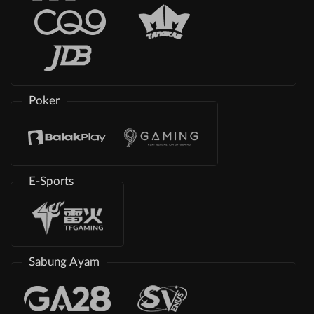
Poker
E-Sports
Sabung Ayam