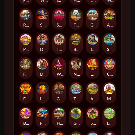
Peace&Long Life
Wild Chuco
ICELAND
Happy Prosperous
Laura
Water Margin
Rally
Striper Night
Sahara Gold
Fortune Panda
Golden Tour
Amazon
Prosperous Lions
Dragon
T-REX
Boy King
Top Gun
Sea Captain
Feng Shen
Dragon City
Wild Fox
NvXia
LongTengHuXiao2
Circus
Dragon Gold
Lucky Fortune
Glorious Rome
Triple Twister
African Wildlife
Magic Totem
Buffalo Gold
Fire of Route 66
Highway King
GoldenTree
5 Kings
Irish Luck