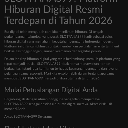
Hiburan Digital Resmi
Terdepan di Tahun 2026
Era digital telah mengubah cara kita menikmati hiburan. Di tengah
perkembangan teknologi yang pesat, SLOTPANAS99 hadir sebagai solusi
hiburan digital yang memahami kebutuhan pengguna Indonesia modern.
Platform ini dirancang khusus untuk memberikan pengalaman entertainment
berkualitas tinggi dengan jaminan keamanan dan legalitas penuh.
Dalam lanskap hiburan digital yang terus berkembang, memilih platform yang
tepat menjadi krusial. SLOTPANAS99 tidak hanya menawarkan konten
berkualitas, tetapi juga komitmen terhadap keamanan pengguna dan layanan
pelanggan yang responsif. Mari kita eksplor lebih dalam tentang apa yang
membuat SLOTPANAS99 menjadi pilihan utama di tahun 2026.
Mulai Petualangan Digital Anda
Bergabunglah dengan ribuan pengguna yang telah mempercayai
SLOTPANAS99 sebagai destinasi hiburan digital mereka. Akses eksklusif
menanti Anda.
Akses SLOTPANAS99 Sekarang