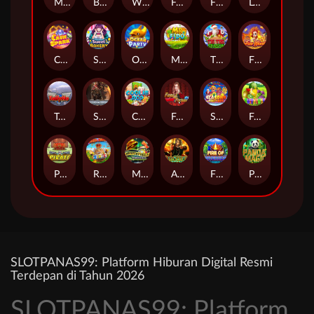
Magic Pearl
Brothers Kingdom
Wild Buffalo
Fafafa2
Fire of glacier gold
Long Teng Hu Xiao
Cash Spark
Sweetbakery
Ocean Party
Mr.Fido
TIS The Season
Fire Wheel
Tally Ho
Silver
Cookie Pop
Fame
Seasons
Fruit
Pirate
Reel King Mega
Mystery Reels Power Reels
Archer
Fire of Riverside
Panda Magic II
SLOTPANAS99: Platform Hiburan Digital Resmi
Terdepan di Tahun 2026
SLOTPANAS99: Platform