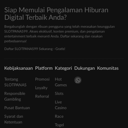
Siap Memulai Pengalaman Hiburan
Digital Terbaik Anda?
Bergabunglah dengan ribuan pengguna yang telah merasakan keunggulan
SLOTPANAS99. Akses eksklusif, konten premium, dan pengalaman
entertainment terbaik menanti Anda. Daftar sekarang dan rasakan
perbedaannya!
Daftar SLOTPANAS99 Sekarang - Gratis!
Kebijaksanaan
Platform
Kategori
Dukungan
Komunitas
Tentang
Promosi
Hot
SLOTPANAS
Games
Loyalty
Responsible
Slots
Referral
Gambling
Live
Pusat Bantuan
Casino
Syarat dan
Race
Ketentuan
Togel