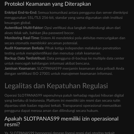
Protokol Keamanan yang Diterapkan
Enkripsi End-to-End:
Semua komunikasi antara pengguna dan server dienkripsi
menggunakan SSL/TLS 256-bit, standar yang sama digunakan oleh institusi
keuangan global.
Autentikasi Multi-Faktor:
Opsi verifikasi dua langkah melindungi akun dari
akses tidak sah, bahkan jika password bocor.
Monitoring Real-Time:
Sistem AI mendeteksi pola aktivitas mencurigakan dan
secara otomatis memblokir ancaman potensial.
Audit Keamanan Berkala:
Pihak ketiga independen melakukan penetration
testing untuk mengidentifikasi dan menutup celah keamanan.
Backup Data Terdistribusi:
Data pengguna di-backup ke multiple data center
untuk mencegah kehilangan informasi akibat bencana.
Jaminan Keamanan:
SLOTPANAS99 menjamin keamanan data pribadi Anda
dengan sertifikasi ISO 27001 untuk manajemen keamanan informasi.
Legalitas dan Kepatuhan Regulasi
Operasi SLOTPANAS99 sepenuhnya patuh terhadap regulasi hiburan digital
yang berlaku di Indonesia. Platform ini memiliki izin resmi dan secara rutin
dipantau oleh badan regulasi terkait. Transparansi operasional memastikan
pengguna dapat merasa aman dan dilindungi secara hukum.
Apakah SLOTPANAS99 memiliki izin operasional
resmi?
Ya, SLOTPANAS99 beroperasi dengan lisensi resmi dari otoritas terkait.