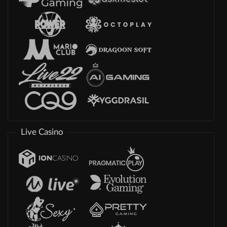
Live Casino