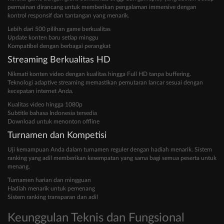
permainan dirancang untuk memberikan pengalaman immersive dengan
kontrol responsif dan tantangan yang menarik.
Lebih dari 500 pilihan game berkualitas
Update konten baru setiap minggu
Kompatibel dengan berbagai perangkat
Streaming Berkualitas HD
Nikmati konten video dengan kualitas hingga Full HD tanpa buffering.
Teknologi adaptive streaming memastikan pemutaran lancar sesuai dengan
kecepatan internet Anda.
Kualitas video hingga 1080p
Subtitle bahasa Indonesia tersedia
Download untuk menonton offline
Turnamen dan Kompetisi
Uji kemampuan Anda dalam turnamen reguler dengan hadiah menarik. Sistem
ranking yang adil memberikan kesempatan yang sama bagi semua peserta untuk
menang.
Turnamen harian dan mingguan
Hadiah menarik untuk pemenang
Sistem ranking transparan dan adil
Keunggulan Teknis dan Fungsional