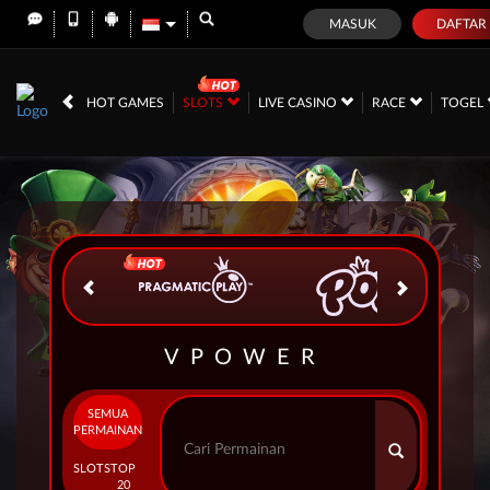
MASUK
DAFTAR
IDR
12,745,061,
HOT GAMES
SLOTS
LIVE CASINO
RACE
TOGEL
VPOWER
SEMUA
PERMAINAN
SLOTS
TOP
20