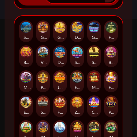
Sea World
God Of Wealth
Golden Rooster
Dragon's Riches
Great Blue
Fairy Garden
888
Victory
Dolphin Reef
Sea Realms
Samurai
Big Shot
Mysterious Witch
Pyramid Adventure
Jin Qian Wa
Eyes of Fortune
Monkey Slots
Fire of Villa Street
Emperor Gate
StoneAge
FORTUNE
Zhao Cai Jin Bao
Chjcken Djnner
Panda