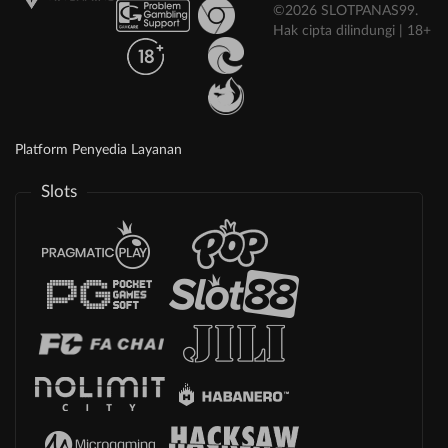
©2026 SLOTPANAS99.
Hak cipta dilindungi | 18+
Platform Penyedia Layanan
Slots