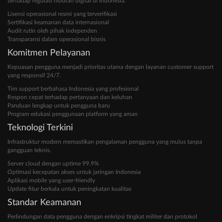
terhadap regulasi hiburan digital di Indonesia.
Lisensi operasional resmi yang terverifikasi
Sertifikasi keamanan data internasional
Audit rutin oleh pihak independen
Transparansi dalam operasional bisnis
Komitmen Pelayanan
Kepuasan pengguna menjadi prioritas utama dengan layanan customer support
yang responsif 24/7.
Tim support berbahasa Indonesia yang profesional
Respon cepat terhadap pertanyaan dan keluhan
Panduan lengkap untuk pengguna baru
Program edukasi penggunaan platform yang aman
Teknologi Terkini
Infrastruktur modern memastikan pengalaman pengguna yang mulus tanpa
gangguan teknis.
Server cloud dengan uptime 99.9%
Optimasi kecepatan akses untuk jaringan Indonesia
Aplikasi mobile yang user-friendly
Update fitur berkala untuk peningkatan kualitas
Standar Keamanan
Perlindungan data pengguna dengan enkripsi tingkat militer dan protokol