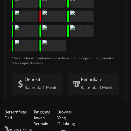
* Selama bank maintenance dan bank offline deposit dan penarikan
tidak dapat diproses
Deposit
Penarikan
Rata-rata 1 Menit
Rata-rata 3 Menit
Bersertifikasi
Tanggung
Browser
Dari
Jawab
Yang
Bermain
Didukung