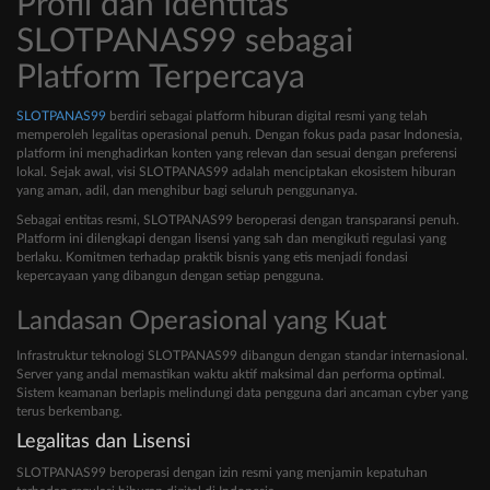
Profil dan Identitas
SLOTPANAS99 sebagai
Platform Terpercaya
SLOTPANAS99
berdiri sebagai platform hiburan digital resmi yang telah
memperoleh legalitas operasional penuh. Dengan fokus pada pasar Indonesia,
platform ini menghadirkan konten yang relevan dan sesuai dengan preferensi
lokal. Sejak awal, visi SLOTPANAS99 adalah menciptakan ekosistem hiburan
yang aman, adil, dan menghibur bagi seluruh penggunanya.
Sebagai entitas resmi, SLOTPANAS99 beroperasi dengan transparansi penuh.
Platform ini dilengkapi dengan lisensi yang sah dan mengikuti regulasi yang
berlaku. Komitmen terhadap praktik bisnis yang etis menjadi fondasi
kepercayaan yang dibangun dengan setiap pengguna.
Landasan Operasional yang Kuat
Infrastruktur teknologi SLOTPANAS99 dibangun dengan standar internasional.
Server yang andal memastikan waktu aktif maksimal dan performa optimal.
Sistem keamanan berlapis melindungi data pengguna dari ancaman cyber yang
terus berkembang.
Legalitas dan Lisensi
SLOTPANAS99 beroperasi dengan izin resmi yang menjamin kepatuhan