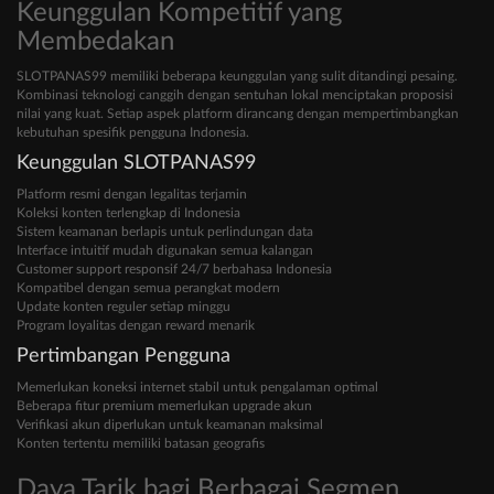
Keunggulan Kompetitif yang
Membedakan
SLOTPANAS99 memiliki beberapa keunggulan yang sulit ditandingi pesaing.
Kombinasi teknologi canggih dengan sentuhan lokal menciptakan proposisi
nilai yang kuat. Setiap aspek platform dirancang dengan mempertimbangkan
kebutuhan spesifik pengguna Indonesia.
Keunggulan SLOTPANAS99
Platform resmi dengan legalitas terjamin
Koleksi konten terlengkap di Indonesia
Sistem keamanan berlapis untuk perlindungan data
Interface intuitif mudah digunakan semua kalangan
Customer support responsif 24/7 berbahasa Indonesia
Kompatibel dengan semua perangkat modern
Update konten reguler setiap minggu
Program loyalitas dengan reward menarik
Pertimbangan Pengguna
Memerlukan koneksi internet stabil untuk pengalaman optimal
Beberapa fitur premium memerlukan upgrade akun
Verifikasi akun diperlukan untuk keamanan maksimal
Konten tertentu memiliki batasan geografis
Daya Tarik bagi Berbagai Segmen