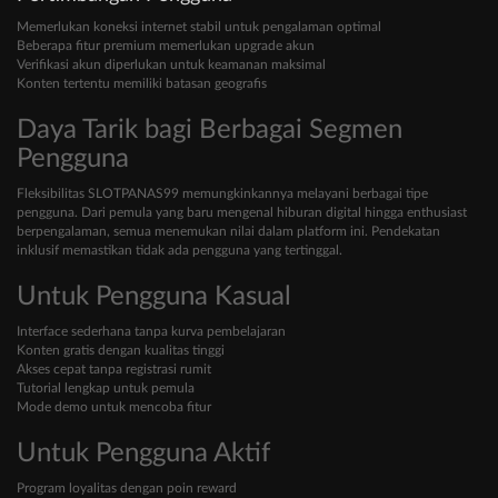
Memerlukan koneksi internet stabil untuk pengalaman optimal
Beberapa fitur premium memerlukan upgrade akun
Verifikasi akun diperlukan untuk keamanan maksimal
Konten tertentu memiliki batasan geografis
Daya Tarik bagi Berbagai Segmen
Pengguna
Fleksibilitas SLOTPANAS99 memungkinkannya melayani berbagai tipe
pengguna. Dari pemula yang baru mengenal hiburan digital hingga enthusiast
berpengalaman, semua menemukan nilai dalam platform ini. Pendekatan
inklusif memastikan tidak ada pengguna yang tertinggal.
Untuk Pengguna Kasual
Interface sederhana tanpa kurva pembelajaran
Konten gratis dengan kualitas tinggi
Akses cepat tanpa registrasi rumit
Tutorial lengkap untuk pemula
Mode demo untuk mencoba fitur
Untuk Pengguna Aktif
Program loyalitas dengan poin reward