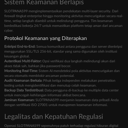
Sistem Keamanan Berlapis
SLOTPANAS99 mengimplementasikan pendekatan multi-layer security. Dari
firewall tingkat enterprise hingga monitoring aktivitas mencurigakan secara real-
time, setiap langkah diambil untuk melindungi pengguna. Tim keamanan
berdedikasi bekerja 24/7 untuk memastikan platform tetap aman dari ancaman
cyber.
Protokol Keamanan yang Diterapkan
Enkripsi End-to-End:
Semua komunikasi antara pengguna dan server dienkripsi
menggunakan SSL/TLS 256-bit, standar yang sama digunakan oleh institusi
keuangan global.
Autentikasi Multi-Faktor:
Opsi verifikasi dua langkah melindungi akun dari
akses tidak sah, bahkan jika password bocor.
Monitoring Real-Time:
Sistem AI mendeteksi pola aktivitas mencurigakan dan
secara otomatis memblokir ancaman potensial.
Audit Keamanan Berkala:
Pihak ketiga independen melakukan penetration
testing untuk mengidentifikasi dan menutup celah keamanan.
Backup Data Terdistribusi:
Data pengguna di-backup ke multiple data center
untuk mencegah kehilangan informasi akibat bencana.
Jaminan Keamanan:
SLOTPANAS99 menjamin keamanan data pribadi Anda
dengan sertifikasi ISO 27001 untuk manajemen keamanan informasi.
Legalitas dan Kepatuhan Regulasi
Operasi SLOTPANAS99 sepenuhnya patuh terhadap regulasi hiburan digital