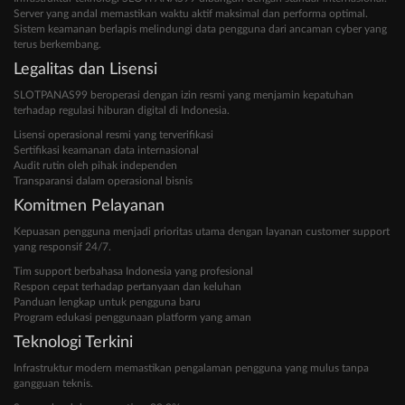
Server yang andal memastikan waktu aktif maksimal dan performa optimal.
Sistem keamanan berlapis melindungi data pengguna dari ancaman cyber yang
terus berkembang.
Legalitas dan Lisensi
SLOTPANAS99 beroperasi dengan izin resmi yang menjamin kepatuhan
terhadap regulasi hiburan digital di Indonesia.
Lisensi operasional resmi yang terverifikasi
Sertifikasi keamanan data internasional
Audit rutin oleh pihak independen
Transparansi dalam operasional bisnis
Komitmen Pelayanan
Kepuasan pengguna menjadi prioritas utama dengan layanan customer support
yang responsif 24/7.
Tim support berbahasa Indonesia yang profesional
Respon cepat terhadap pertanyaan dan keluhan
Panduan lengkap untuk pengguna baru
Program edukasi penggunaan platform yang aman
Teknologi Terkini
Infrastruktur modern memastikan pengalaman pengguna yang mulus tanpa
gangguan teknis.