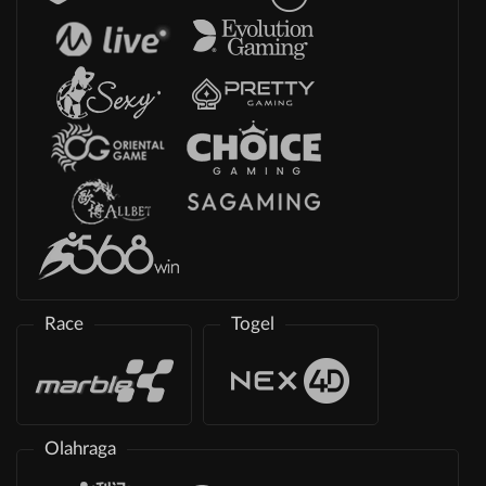
Race
Togel
Olahraga