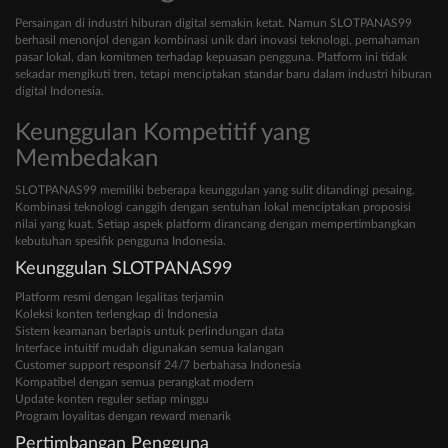
Persaingan di industri hiburan digital semakin ketat. Namun SLOTPANAS99
berhasil menonjol dengan kombinasi unik dari inovasi teknologi, pemahaman
pasar lokal, dan komitmen terhadap kepuasan pengguna. Platform ini tidak
sekadar mengikuti tren, tetapi menciptakan standar baru dalam industri hiburan
digital Indonesia.
Keunggulan Kompetitif yang
Membedakan
SLOTPANAS99 memiliki beberapa keunggulan yang sulit ditandingi pesaing.
Kombinasi teknologi canggih dengan sentuhan lokal menciptakan proposisi
nilai yang kuat. Setiap aspek platform dirancang dengan mempertimbangkan
kebutuhan spesifik pengguna Indonesia.
Keunggulan SLOTPANAS99
Platform resmi dengan legalitas terjamin
Koleksi konten terlengkap di Indonesia
Sistem keamanan berlapis untuk perlindungan data
Interface intuitif mudah digunakan semua kalangan
Customer support responsif 24/7 berbahasa Indonesia
Kompatibel dengan semua perangkat modern
Update konten reguler setiap minggu
Program loyalitas dengan reward menarik
Pertimbangan Pengguna