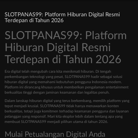
SLOTPANAS99: Platform Hiburan Digital Resmi
Terdepan di Tahun 2026
SLOTPANAS99: Platform
Hiburan Digital Resmi
Terdepan di Tahun 2026
Era digital telah mengubah cara kita menikmati hiburan. Di tengah
perkembangan teknologi yang pesat, SLOTPANAS99 hadir sebagai solusi
hiburan digital yang memahami kebutuhan pengguna Indonesia modern.
Platform ini dirancang khusus untuk memberikan pengalaman entertainment
berkualitas tinggi dengan jaminan keamanan dan legalitas penuh.
Dalam lanskap hiburan digital yang terus berkembang, memilih platform yang
tepat menjadi krusial. SLOTPANAS99 tidak hanya menawarkan konten
berkualitas, tetapi juga komitmen terhadap keamanan pengguna dan layanan
pelanggan yang responsif. Mari kita eksplor lebih dalam tentang apa yang
membuat SLOTPANAS99 menjadi pilihan utama di tahun 2026.
Mulai Petualangan Digital Anda