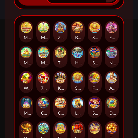
MAHJONG WAYS 3+
MAHJONG：ORIGIN
ZEUS OF OLYMPUS
BOUNTY EXPRESS
SUPER GEMS
ELECTRIC ZEUS
MAHJONG: ORIGIN 2
MAHJONG WAYS 3
TREASURES OF AZTEC Z
Horde 2 Winter
SUPER AWESOME
NECROMANCER SHA
What The FA
777
KNIGHT ARTHUR
SUPER GEMS 2
For The Horde
ATHENA LUCKY SPREAD
MYSTIC LEGEND 2
CUBE?
CAISHEN-LUCKY SPREAD
LUCKY ACE 2
Super Win
Deng Deng