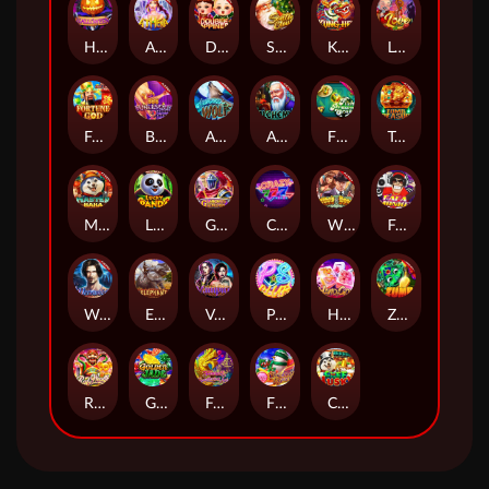
Halloween
Athena
Double Happiness
Santa Claus
Kung Hei
Love
Fortune God
Burlesque 2
Aurora Wolf
Alchemy
Fish Prawn Crab
Tomb Treasure
MASTER HAHA
Lucky Panda
Glorious Kingdom
Crazy 777
Who's The Boss
Fa Fa Monkey
Werewolf
Elephant
Vampire
PS Club
Hand Of God
ZUMA
Rat of Wealth
GOLDEN JADE
FANTASY - SOUTHEAST ASIA
FEATURE BUY・CHRISTMAS EXPRESS
Chef Husky