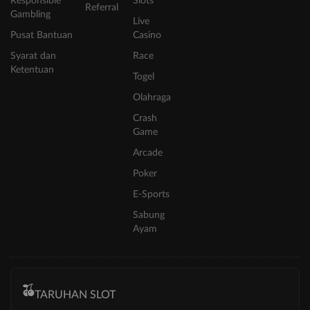
Responsible
Slots
Referral
Gambling
Live
Pusat Bantuan
Casino
Syarat dan
Race
Ketentuan
Togel
Olahraga
Crash
Game
Arcade
Poker
E-Sports
Sabung
Ayam
TARUHAN SLOT