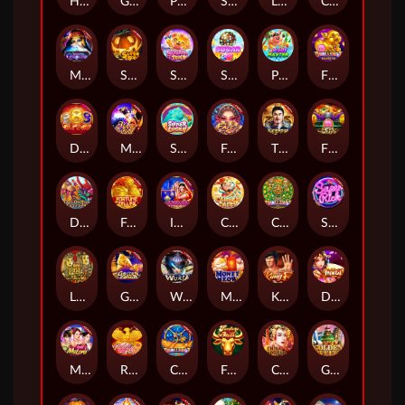
HIYAS GEMS
Go Clash
PYRAMID OF FLAMES
Super Powerful
LUCKY ACE
Challenge・Golden Pig
Madame Caroline
Super Boom
SUGAR TEDDY
SUGAR BOOM
Piggy Master
FEATURE BUY - Golden Pig
DA FU GUI
Moon Festival
SUPER LUCKY
Face Off
The Empire
FEATURE BUY・SUPER POWERFUL
Dragon Boat Festival
Fortune Teller
India Treasure
CAISHEN DADDY
Challenge・Mayan Calendar
Super Rich
Lucky Poker 2
Golden Zongzi
Wu Xia
Money Meow
KungFu
DIAO CHAN FA DA CAI
My Lord
Rich & Happy
CHALLENGE・FU LU SHOU XI
Fortune Bull
China Empress
Golden Week