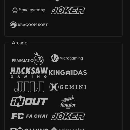
Arcade