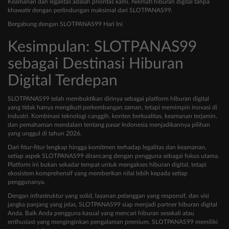
Keamanan dan legalitas adalah prioritas kami. Nikmati hiburan digital tanpa
khawatir dengan perlindungan maksimal dari SLOTPANAS99.
Bergabung dengan SLOTPANAS99 Hari Ini
Kesimpulan: SLOTPANAS99
sebagai Destinasi Hiburan
Digital Terdepan
SLOTPANAS99 telah membuktikan dirinya sebagai platform hiburan digital
yang tidak hanya mengikuti perkembangan zaman, tetapi memimpin inovasi di
industri. Kombinasi teknologi canggih, konten berkualitas, keamanan terjamin,
dan pemahaman mendalam tentang pasar Indonesia menjadikannya pilihan
yang unggul di tahun 2026.
Dari fitur-fitur lengkap hingga komitmen terhadap legalitas dan keamanan,
setiap aspek SLOTPANAS99 dirancang dengan pengguna sebagai fokus utama.
Platform ini bukan sekadar tempat untuk mengakses hiburan digital, tetapi
ekosistem komprehensif yang memberikan nilai lebih kepada setiap
penggunanya.
Dengan infrastruktur yang solid, layanan pelanggan yang responsif, dan visi
jangka panjang yang jelas, SLOTPANAS99 siap menjadi partner hiburan digital
Anda. Baik Anda pengguna kasual yang mencari hiburan sesekali atau
enthusiast yang menginginkan pengalaman premium, SLOTPANAS99 memiliki