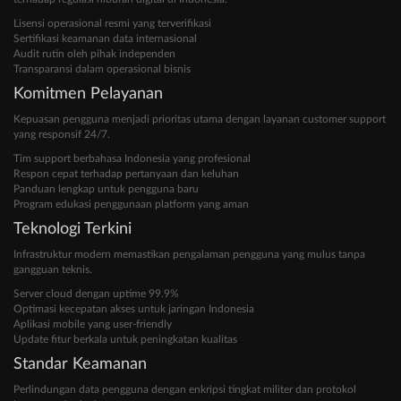
Lisensi operasional resmi yang terverifikasi
Sertifikasi keamanan data internasional
Audit rutin oleh pihak independen
Transparansi dalam operasional bisnis
Komitmen Pelayanan
Kepuasan pengguna menjadi prioritas utama dengan layanan customer support
yang responsif 24/7.
Tim support berbahasa Indonesia yang profesional
Respon cepat terhadap pertanyaan dan keluhan
Panduan lengkap untuk pengguna baru
Program edukasi penggunaan platform yang aman
Teknologi Terkini
Infrastruktur modern memastikan pengalaman pengguna yang mulus tanpa
gangguan teknis.
Server cloud dengan uptime 99.9%
Optimasi kecepatan akses untuk jaringan Indonesia
Aplikasi mobile yang user-friendly
Update fitur berkala untuk peningkatan kualitas
Standar Keamanan
Perlindungan data pengguna dengan enkripsi tingkat militer dan protokol