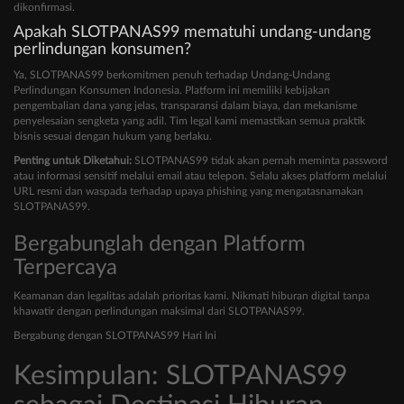
dikonfirmasi.
Apakah SLOTPANAS99 mematuhi undang-undang
perlindungan konsumen?
Ya, SLOTPANAS99 berkomitmen penuh terhadap Undang-Undang
Perlindungan Konsumen Indonesia. Platform ini memiliki kebijakan
pengembalian dana yang jelas, transparansi dalam biaya, dan mekanisme
penyelesaian sengketa yang adil. Tim legal kami memastikan semua praktik
bisnis sesuai dengan hukum yang berlaku.
Penting untuk Diketahui:
SLOTPANAS99 tidak akan pernah meminta password
atau informasi sensitif melalui email atau telepon. Selalu akses platform melalui
URL resmi dan waspada terhadap upaya phishing yang mengatasnamakan
SLOTPANAS99.
Bergabunglah dengan Platform
Terpercaya
Keamanan dan legalitas adalah prioritas kami. Nikmati hiburan digital tanpa
khawatir dengan perlindungan maksimal dari SLOTPANAS99.
Bergabung dengan SLOTPANAS99 Hari Ini
Kesimpulan: SLOTPANAS99