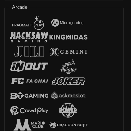
Arcade