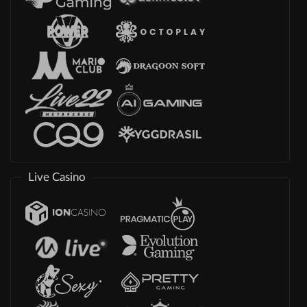
Live Casino