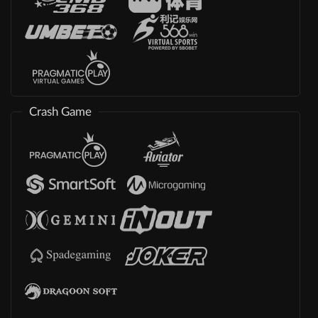
Crash Game