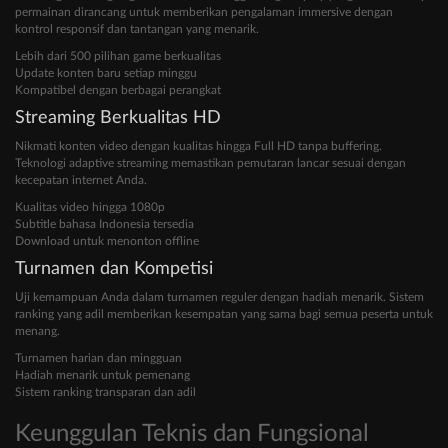
permainan dirancang untuk memberikan pengalaman immersive dengan
kontrol responsif dan tantangan yang menarik.
Lebih dari 500 pilihan game berkualitas
Update konten baru setiap minggu
Kompatibel dengan berbagai perangkat
Streaming Berkualitas HD
Nikmati konten video dengan kualitas hingga Full HD tanpa buffering.
Teknologi adaptive streaming memastikan pemutaran lancar sesuai dengan
kecepatan internet Anda.
Kualitas video hingga 1080p
Subtitle bahasa Indonesia tersedia
Download untuk menonton offline
Turnamen dan Kompetisi
Uji kemampuan Anda dalam turnamen reguler dengan hadiah menarik. Sistem
ranking yang adil memberikan kesempatan yang sama bagi semua peserta untuk
menang.
Turnamen harian dan mingguan
Hadiah menarik untuk pemenang
Sistem ranking transparan dan adil
Keunggulan Teknis dan Fungsional