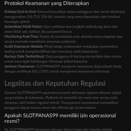
Protokol Keamanan yang Diterapkan
Enkripsi End-to-End:
Semua komunikasi antara pengguna dan server dienkripsi
menggunakan SSL/TLS 256-bit, standar yang sama digunakan oleh institusi
keuangan global.
Autentikasi Multi-Faktor:
Opsi verifikasi dua langkah melindungi akun dari
akses tidak sah, bahkan jika password bocor.
Monitoring Real-Time:
Sistem AI mendeteksi pola aktivitas mencurigakan dan
secara otomatis memblokir ancaman potensial.
Audit Keamanan Berkala:
Pihak ketiga independen melakukan penetration
testing untuk mengidentifikasi dan menutup celah keamanan.
Backup Data Terdistribusi:
Data pengguna di-backup ke multiple data center
untuk mencegah kehilangan informasi akibat bencana.
Jaminan Keamanan:
SLOTPANAS99 menjamin keamanan data pribadi Anda
dengan sertifikasi ISO 27001 untuk manajemen keamanan informasi.
Legalitas dan Kepatuhan Regulasi
Operasi SLOTPANAS99 sepenuhnya patuh terhadap regulasi hiburan digital
yang berlaku di Indonesia. Platform ini memiliki izin resmi dan secara rutin
dipantau oleh badan regulasi terkait. Transparansi operasional memastikan
pengguna dapat merasa aman dan dilindungi secara hukum.
Apakah SLOTPANAS99 memiliki izin operasional
resmi?
Ya, SLOTPANAS99 beroperasi dengan lisensi resmi dari otoritas terkait.