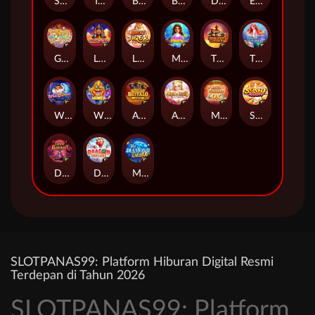
Sugar Candy Bonanza
Treasures of Olympus 1000
BREAK THE BANK
BUNNY VIP NIGHT
DIAMOND KING
EYES OF RA
GOLDEN FORTUNE HORSE
LADY OF RA
LUCKY TIGER
MAGIC PEARLS
THE BIG THE FAT THE UGLY
TIDES OF FORTUNE
WHITE ELEPHANT
WILD MINER
AFRICAN BUFFALO 5000
APHRODITE’S BLESSING
MEGA FORTUNE OX
SUSHI RUSH
DRACULA’S CASTLE BANQUET
DRAGON FORTUNE
MR DIAMOND DELUXE
SLOTPANAS99: Platform Hiburan Digital Resmi
Terdepan di Tahun 2026
SLOTPANAS99: Platform