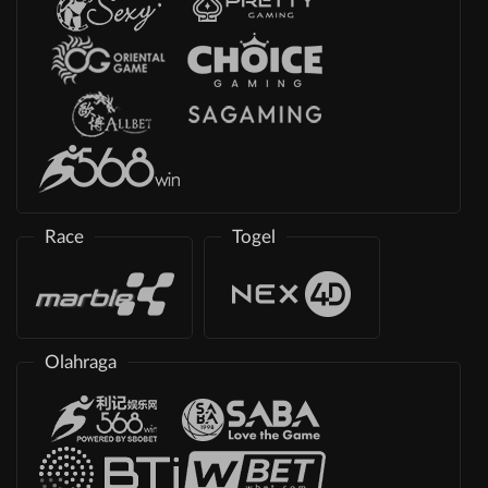
Race
Togel
Olahraga