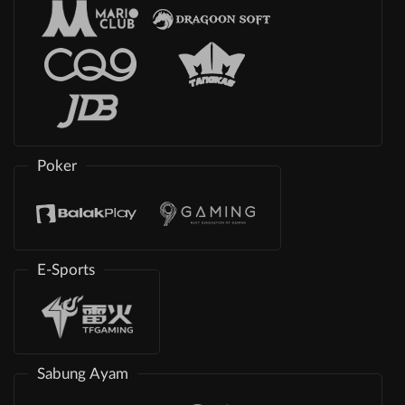
Poker
E-Sports
Sabung Ayam