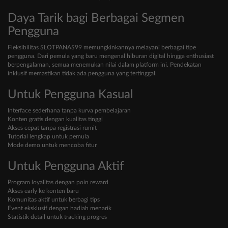
Daya Tarik bagi Berbagai Segmen
Pengguna
Fleksibilitas SLOTPANAS99 memungkinkannya melayani berbagai tipe
pengguna. Dari pemula yang baru mengenal hiburan digital hingga enthusiast
berpengalaman, semua menemukan nilai dalam platform ini. Pendekatan
inklusif memastikan tidak ada pengguna yang tertinggal.
Untuk Pengguna Kasual
Interface sederhana tanpa kurva pembelajaran
Konten gratis dengan kualitas tinggi
Akses cepat tanpa registrasi rumit
Tutorial lengkap untuk pemula
Mode demo untuk mencoba fitur
Untuk Pengguna Aktif
Program loyalitas dengan poin reward
Akses early ke konten baru
Komunitas aktif untuk berbagi tips
Event eksklusif dengan hadiah menarik
Statistik detail untuk tracking progres