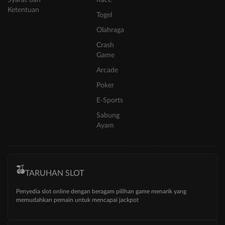
Ketentuan
Togel
Olahraga
Crash
Game
Arcade
Poker
E-Sports
Sabung
Ayam
TARUHAN SLOT
Penyedia slot online dengan beragam pilihan game menarik yang
memudahkan pemain untuk mencapai jackpot