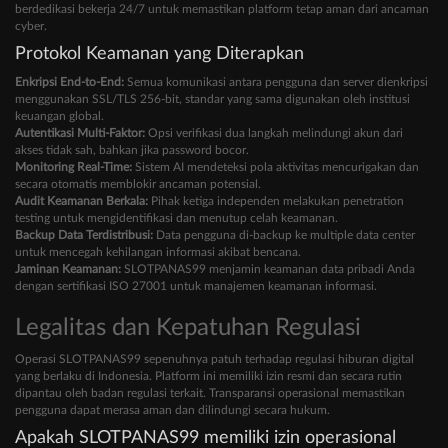
berdedikasi bekerja 24/7 untuk memastikan platform tetap aman dari ancaman
cyber.
Protokol Keamanan yang Diterapkan
Enkripsi End-to-End:
Semua komunikasi antara pengguna dan server dienkripsi
menggunakan SSL/TLS 256-bit, standar yang sama digunakan oleh institusi
keuangan global.
Autentikasi Multi-Faktor:
Opsi verifikasi dua langkah melindungi akun dari
akses tidak sah, bahkan jika password bocor.
Monitoring Real-Time:
Sistem AI mendeteksi pola aktivitas mencurigakan dan
secara otomatis memblokir ancaman potensial.
Audit Keamanan Berkala:
Pihak ketiga independen melakukan penetration
testing untuk mengidentifikasi dan menutup celah keamanan.
Backup Data Terdistribusi:
Data pengguna di-backup ke multiple data center
untuk mencegah kehilangan informasi akibat bencana.
Jaminan Keamanan:
SLOTPANAS99 menjamin keamanan data pribadi Anda
dengan sertifikasi ISO 27001 untuk manajemen keamanan informasi.
Legalitas dan Kepatuhan Regulasi
Operasi SLOTPANAS99 sepenuhnya patuh terhadap regulasi hiburan digital
yang berlaku di Indonesia. Platform ini memiliki izin resmi dan secara rutin
dipantau oleh badan regulasi terkait. Transparansi operasional memastikan
pengguna dapat merasa aman dan dilindungi secara hukum.
Apakah SLOTPANAS99 memiliki izin operasional