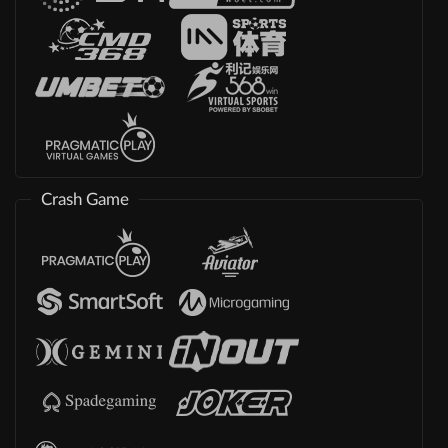
Crash Game