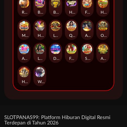
Rhino King
Bonanza Coins
Big Sevens Jackpot
Halloween Ghost
Fury Fighters
Hit Mahjong Wins
Mahjong Super Wins
Hidden City
Legacy of Midas
Quests of Olympus
Astro Luck
Olympus Legend
Amazing Soda Rush
Legend of Tarzan
Double Race
Fantastic Faries
Santa in the Summer
Ancient Stones
Holy Knight
Wolf Begins
SLOTPANAS99: Platform Hiburan Digital Resmi
Terdepan di Tahun 2026