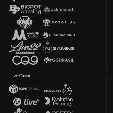
Live Casino