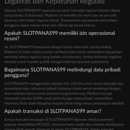
Legalitas dan Kepatuhan Regulasi
Operasi SLOTPANAS99 sepenuhnya patuh terhadap regulasi hiburan digital
yang berlaku di Indonesia. Platform ini memiliki izin resmi dan secara rutin
dipantau oleh badan regulasi terkait. Transparansi operasional memastikan
pengguna dapat merasa aman dan dilindungi secara hukum.
Apakah SLOTPANAS99 memiliki izin operasional
resmi?
Ya, SLOTPANAS99 beroperasi dengan lisensi resmi dari otoritas terkait.
Platform ini telah melalui proses verifikasi ketat untuk memastikan kepatuhan
terhadap semua regulasi yang berlaku di Indonesia. Semua dokumen legalitas
tersedia untuk inspeksi publik sebagai bukti transparansi operasional.
Bagaimana SLOTPANAS99 melindungi data pribadi
pengguna?
SLOTPANAS99 menggunakan enkripsi SSL 256-bit untuk semua transaksi dan
komunikasi data. Informasi pribadi disimpan dalam server terenkripsi dengan
akses terbatas hanya untuk personel yang berwenang. Platform ini juga
mematuhi standar GDPR untuk perlindungan data pribadi, memastikan
informasi Anda tidak dibagikan kepada pihak ketiga tanpa persetujuan eksplisit.
Apakah transaksi di SLOTPANAS99 aman?
Semua transaksi keuangan di SLOTPANAS99 diproses melalui payment
gateway tersertifikasi PCI-DSS. Informasi kartu kredit atau metode pembayaran
lainnya tidak pernah disimpan di server SLOTPANAS99. Setiap transaksi