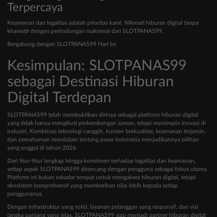
Terpercaya
Keamanan dan legalitas adalah prioritas kami. Nikmati hiburan digital tanpa
khawatir dengan perlindungan maksimal dari SLOTPANAS99.
Bergabung dengan SLOTPANAS99 Hari Ini
Kesimpulan: SLOTPANAS99
sebagai Destinasi Hiburan
Digital Terdepan
SLOTPANAS99 telah membuktikan dirinya sebagai platform hiburan digital
yang tidak hanya mengikuti perkembangan zaman, tetapi memimpin inovasi di
industri. Kombinasi teknologi canggih, konten berkualitas, keamanan terjamin,
dan pemahaman mendalam tentang pasar Indonesia menjadikannya pilihan
yang unggul di tahun 2026.
Dari fitur-fitur lengkap hingga komitmen terhadap legalitas dan keamanan,
setiap aspek SLOTPANAS99 dirancang dengan pengguna sebagai fokus utama.
Platform ini bukan sekadar tempat untuk mengakses hiburan digital, tetapi
ekosistem komprehensif yang memberikan nilai lebih kepada setiap
penggunanya.
Dengan infrastruktur yang solid, layanan pelanggan yang responsif, dan visi
jangka panjang yang jelas, SLOTPANAS99 siap menjadi partner hiburan digital