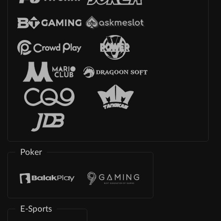
Poker
E-Sports