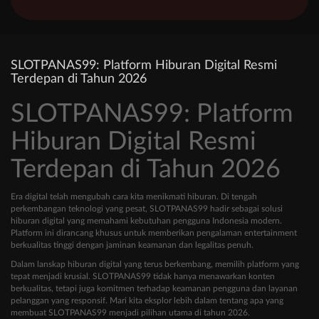
SLOTPANAS99: Platform Hiburan Digital Resmi
Terdepan di Tahun 2026
SLOTPANAS99: Platform
Hiburan Digital Resmi
Terdepan di Tahun 2026
Era digital telah mengubah cara kita menikmati hiburan. Di tengah
perkembangan teknologi yang pesat, SLOTPANAS99 hadir sebagai solusi
hiburan digital yang memahami kebutuhan pengguna Indonesia modern.
Platform ini dirancang khusus untuk memberikan pengalaman entertainment
berkualitas tinggi dengan jaminan keamanan dan legalitas penuh.
Dalam lanskap hiburan digital yang terus berkembang, memilih platform yang
tepat menjadi krusial. SLOTPANAS99 tidak hanya menawarkan konten
berkualitas, tetapi juga komitmen terhadap keamanan pengguna dan layanan
pelanggan yang responsif. Mari kita eksplor lebih dalam tentang apa yang
membuat SLOTPANAS99 menjadi pilihan utama di tahun 2026.