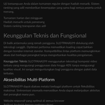
Uji kemampuan Anda dalam turnamen reguler dengan hadiah menarik. Sistem
ranking yang adil memberikan kesempatan yang sama bagi semua peserta untuk
menang.
Turnamen harian dan mingguan
Hadiah menarik untuk pemenang
Sistem ranking transparan dan adil
Keunggulan Teknis dan Fungsional
Di balik antarmuka yang ramah pengguna, SLOTPANAS99 didukung oleh
teknologi canggih. Optimasi performa memastikan loading cepat bahkan
dengan koneksi internet standar. Kompatibilitas lintas platform memungkinkan
akses dari berbagai perangkat tanpa mengorbankan kualitas pengalaman.
Keunggulan Teknis:
SLOTPANAS99 menggunakan teknologi kompresi video
terbaru yang mengurangi penggunaan data hingga 40% tanpa mengurangi
kualitas visual. Ini sangat menguntungkan bagi pengguna dengan paket data
terbatas.
Aksesibilitas Multi-Platform
SLOTPANAS99 dapat diakses melalui berbagai platform untuk fleksibilitas
maksimal. Sinkronisasi otomatis memastikan Anda dapat melanjutkan aktivitas
dari perangkat mana pun.
Website responsif yang optimal di semua browser
Aplikasi Android dengan performa tinggi