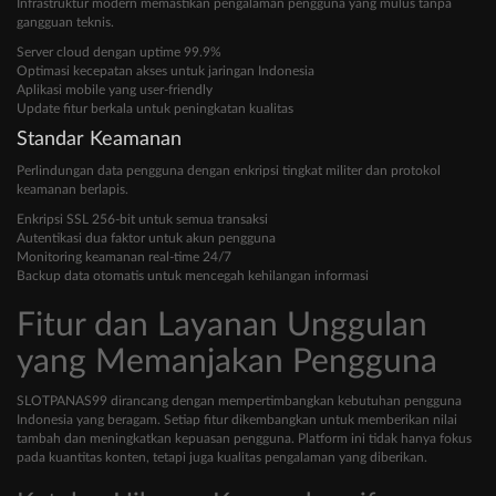
Infrastruktur modern memastikan pengalaman pengguna yang mulus tanpa
gangguan teknis.
Server cloud dengan uptime 99.9%
Optimasi kecepatan akses untuk jaringan Indonesia
Aplikasi mobile yang user-friendly
Update fitur berkala untuk peningkatan kualitas
Standar Keamanan
Perlindungan data pengguna dengan enkripsi tingkat militer dan protokol
keamanan berlapis.
Enkripsi SSL 256-bit untuk semua transaksi
Autentikasi dua faktor untuk akun pengguna
Monitoring keamanan real-time 24/7
Backup data otomatis untuk mencegah kehilangan informasi
Fitur dan Layanan Unggulan
yang Memanjakan Pengguna
SLOTPANAS99 dirancang dengan mempertimbangkan kebutuhan pengguna
Indonesia yang beragam. Setiap fitur dikembangkan untuk memberikan nilai
tambah dan meningkatkan kepuasan pengguna. Platform ini tidak hanya fokus
pada kuantitas konten, tetapi juga kualitas pengalaman yang diberikan.