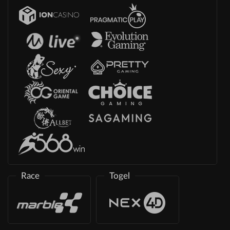
Race
Togel