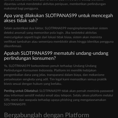
dipantau untuk mendeteksi aktivitas penipuan, memberikan perlindungan
maksimal bagi pengguna.
Apa yang dilakukan SLOTPANAS99 untuk mencegah
akses tidak sah?
Selain autentikasi dua faktor, SLOTPANAS99 mengimplementasikan sistem
deteksi anomali yang memonitor pola login. Jika terdeteksi aktivitas
mencurigakan seperti login dari lokasi tidak biasa, sistem akan meminta
verifikasi tambahan atau sementara memblokir akses hingga identitas pengguna
dikonfirmasi.
Apakah SLOTPANAS99 mematuhi undang-undang
perlindungan konsumen?
Ya, SLOTPANAS99 berkomitmen penuh terhadap Undang-Undang
Perlindungan Konsumen Indonesia. Platform ini memiliki kebijakan
pengembalian dana yang jelas, transparansi dalam biaya, dan mekanisme
penyelesaian sengketa yang adil. Tim legal kami memastikan semua praktik
bisnis sesuai dengan hukum yang berlaku.
Penting untuk Diketahui:
SLOTPANAS99 tidak akan pernah meminta password
atau informasi sensitif melalui email atau telepon. Selalu akses platform melalui
URL resmi dan waspada terhadap upaya phishing yang mengatasnamakan
SLOTPANAS99.
Bergabunglah dengan Platform