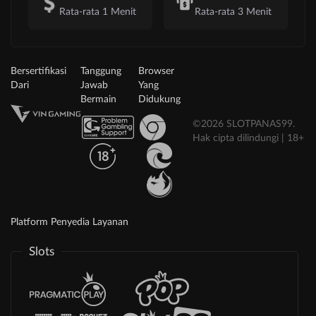
Rata-rata 1 Menit
Rata-rata 3 Menit
Bersertifikasi
Tanggung
Browser
Dari
Jawab
Yang
Bermain
Didukung
©2026 SLOTPANAS99.
Hak cipta dilindungi | 18+
Platform Penyedia Layanan
Slots