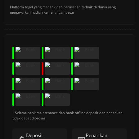
Platform togel yang menarik dari perusahan terbaik di dunia yang
menawarkan hadiah kemenangan besar
* Selama bank maintenance dan bank offline deposit dan penarikan
tidak dapat diproses
Deposit
Penarikan