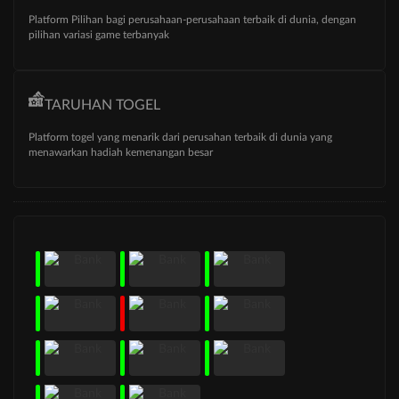
Platform Pilihan bagi perusahaan-perusahaan terbaik di dunia, dengan
pilihan variasi game terbanyak
TARUHAN TOGEL
Platform togel yang menarik dari perusahan terbaik di dunia yang
menawarkan hadiah kemenangan besar