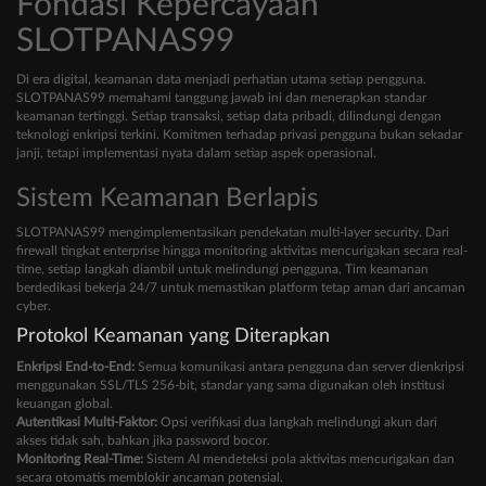
Fondasi Kepercayaan
SLOTPANAS99
Di era digital, keamanan data menjadi perhatian utama setiap pengguna.
SLOTPANAS99 memahami tanggung jawab ini dan menerapkan standar
keamanan tertinggi. Setiap transaksi, setiap data pribadi, dilindungi dengan
teknologi enkripsi terkini. Komitmen terhadap privasi pengguna bukan sekadar
janji, tetapi implementasi nyata dalam setiap aspek operasional.
Sistem Keamanan Berlapis
SLOTPANAS99 mengimplementasikan pendekatan multi-layer security. Dari
firewall tingkat enterprise hingga monitoring aktivitas mencurigakan secara real-
time, setiap langkah diambil untuk melindungi pengguna. Tim keamanan
berdedikasi bekerja 24/7 untuk memastikan platform tetap aman dari ancaman
cyber.
Protokol Keamanan yang Diterapkan
Enkripsi End-to-End:
Semua komunikasi antara pengguna dan server dienkripsi
menggunakan SSL/TLS 256-bit, standar yang sama digunakan oleh institusi
keuangan global.
Autentikasi Multi-Faktor:
Opsi verifikasi dua langkah melindungi akun dari
akses tidak sah, bahkan jika password bocor.
Monitoring Real-Time:
Sistem AI mendeteksi pola aktivitas mencurigakan dan
secara otomatis memblokir ancaman potensial.