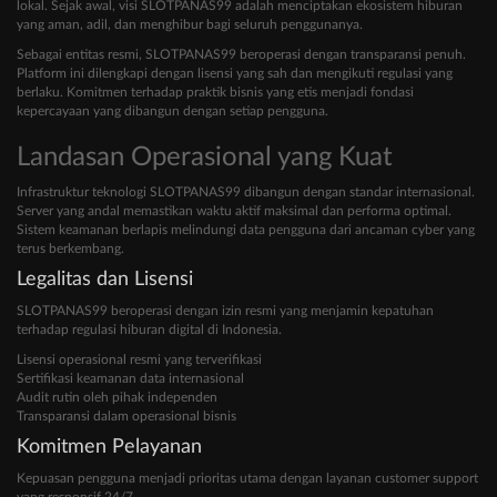
lokal. Sejak awal, visi SLOTPANAS99 adalah menciptakan ekosistem hiburan
yang aman, adil, dan menghibur bagi seluruh penggunanya.
Sebagai entitas resmi, SLOTPANAS99 beroperasi dengan transparansi penuh.
Platform ini dilengkapi dengan lisensi yang sah dan mengikuti regulasi yang
berlaku. Komitmen terhadap praktik bisnis yang etis menjadi fondasi
kepercayaan yang dibangun dengan setiap pengguna.
Landasan Operasional yang Kuat
Infrastruktur teknologi SLOTPANAS99 dibangun dengan standar internasional.
Server yang andal memastikan waktu aktif maksimal dan performa optimal.
Sistem keamanan berlapis melindungi data pengguna dari ancaman cyber yang
terus berkembang.
Legalitas dan Lisensi
SLOTPANAS99 beroperasi dengan izin resmi yang menjamin kepatuhan
terhadap regulasi hiburan digital di Indonesia.
Lisensi operasional resmi yang terverifikasi
Sertifikasi keamanan data internasional
Audit rutin oleh pihak independen
Transparansi dalam operasional bisnis
Komitmen Pelayanan
Kepuasan pengguna menjadi prioritas utama dengan layanan customer support