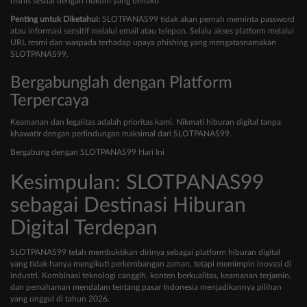
bisnis sesuai dengan hukum yang berlaku.
Penting untuk Diketahui:
SLOTPANAS99 tidak akan pernah meminta password
atau informasi sensitif melalui email atau telepon. Selalu akses platform melalui
URL resmi dan waspada terhadap upaya phishing yang mengatasnamakan
SLOTPANAS99.
Bergabunglah dengan Platform
Terpercaya
Keamanan dan legalitas adalah prioritas kami. Nikmati hiburan digital tanpa
khawatir dengan perlindungan maksimal dari SLOTPANAS99.
Bergabung dengan SLOTPANAS99 Hari Ini
Kesimpulan: SLOTPANAS99
sebagai Destinasi Hiburan
Digital Terdepan
SLOTPANAS99 telah membuktikan dirinya sebagai platform hiburan digital
yang tidak hanya mengikuti perkembangan zaman, tetapi memimpin inovasi di
industri. Kombinasi teknologi canggih, konten berkualitas, keamanan terjamin,
dan pemahaman mendalam tentang pasar Indonesia menjadikannya pilihan
yang unggul di tahun 2026.