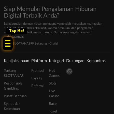
Siap Memulai Pengalaman Hiburan
Digital Terbaik Anda?
Bergabunglah dengan ribuan pengguna yang telah merasakan keunggulan
SLOTPANAS99. Akses eksklusif, konten premium, dan pengalaman
Tap Me!
entertainment terbaik menanti Anda. Daftar sekarang dan rasakan
perbedaannya!
Daftar SLOTPANAS99 Sekarang - Gratis!
Kebijaksanaan
Platform
Kategori
Dukungan
Komunitas
Tentang
Promosi
Hot
SLOTPANAS
Games
Loyalty
Responsible
Slots
Referral
Gambling
Live
Pusat Bantuan
Casino
Syarat dan
Race
Ketentuan
Togel