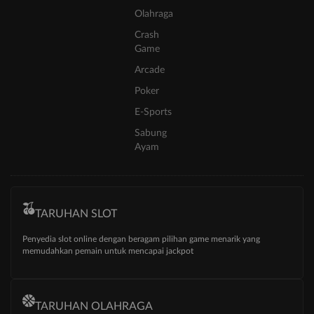
Olahraga
Crash
Game
Arcade
Poker
E-Sports
Sabung
Ayam
TARUHAN SLOT
Penyedia slot online dengan beragam pilihan game menarik yang
memudahkan pemain untuk mencapai jackpot
TARUHAN OLAHRAGA