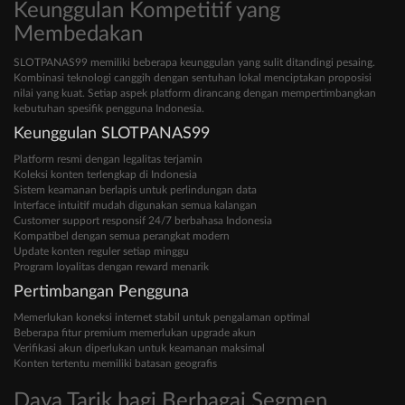
Keunggulan Kompetitif yang
Membedakan
SLOTPANAS99 memiliki beberapa keunggulan yang sulit ditandingi pesaing.
Kombinasi teknologi canggih dengan sentuhan lokal menciptakan proposisi
nilai yang kuat. Setiap aspek platform dirancang dengan mempertimbangkan
kebutuhan spesifik pengguna Indonesia.
Keunggulan SLOTPANAS99
Platform resmi dengan legalitas terjamin
Koleksi konten terlengkap di Indonesia
Sistem keamanan berlapis untuk perlindungan data
Interface intuitif mudah digunakan semua kalangan
Customer support responsif 24/7 berbahasa Indonesia
Kompatibel dengan semua perangkat modern
Update konten reguler setiap minggu
Program loyalitas dengan reward menarik
Pertimbangan Pengguna
Memerlukan koneksi internet stabil untuk pengalaman optimal
Beberapa fitur premium memerlukan upgrade akun
Verifikasi akun diperlukan untuk keamanan maksimal
Konten tertentu memiliki batasan geografis
Daya Tarik bagi Berbagai Segmen