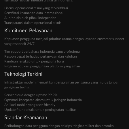
terhadap regulasi hiburan digital di Indonesia.
Lisensi operasional resmi yang terverifikasi
Sertifikasi keamanan data internasional
Audit rutin oleh pihak independen
Transparansi dalam operasional bisnis
Komitmen Pelayanan
Kepuasan pengguna menjadi prioritas utama dengan layanan customer support
yang responsif 24/7.
Tim support berbahasa Indonesia yang profesional
Respon cepat terhadap pertanyaan dan keluhan
Panduan lengkap untuk pengguna baru
Program edukasi penggunaan platform yang aman
Teknologi Terkini
Infrastruktur modern memastikan pengalaman pengguna yang mulus tanpa
gangguan teknis.
Server cloud dengan uptime 99.9%
Optimasi kecepatan akses untuk jaringan Indonesia
Aplikasi mobile yang user-friendly
Update fitur berkala untuk peningkatan kualitas
Standar Keamanan
Perlindungan data pengguna dengan enkripsi tingkat militer dan protokol