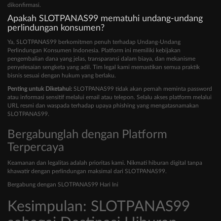
dikonfirmasi.
Apakah SLOTPANAS99 mematuhi undang-undang
perlindungan konsumen?
Ya, SLOTPANAS99 berkomitmen penuh terhadap Undang-Undang
Perlindungan Konsumen Indonesia. Platform ini memiliki kebijakan
pengembalian dana yang jelas, transparansi dalam biaya, dan mekanisme
penyelesaian sengketa yang adil. Tim legal kami memastikan semua praktik
bisnis sesuai dengan hukum yang berlaku.
Penting untuk Diketahui:
SLOTPANAS99 tidak akan pernah meminta password
atau informasi sensitif melalui email atau telepon. Selalu akses platform melalui
URL resmi dan waspada terhadap upaya phishing yang mengatasnamakan
SLOTPANAS99.
Bergabunglah dengan Platform
Terpercaya
Keamanan dan legalitas adalah prioritas kami. Nikmati hiburan digital tanpa
khawatir dengan perlindungan maksimal dari SLOTPANAS99.
Bergabung dengan SLOTPANAS99 Hari Ini
Kesimpulan: SLOTPANAS99