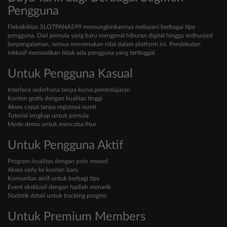
Pengguna
Fleksibilitas SLOTPANAS99 memungkinkannya melayani berbagai tipe
pengguna. Dari pemula yang baru mengenal hiburan digital hingga enthusiast
berpengalaman, semua menemukan nilai dalam platform ini. Pendekatan
inklusif memastikan tidak ada pengguna yang tertinggal.
Untuk Pengguna Kasual
Interface sederhana tanpa kurva pembelajaran
Konten gratis dengan kualitas tinggi
Akses cepat tanpa registrasi rumit
Tutorial lengkap untuk pemula
Mode demo untuk mencoba fitur
Untuk Pengguna Aktif
Program loyalitas dengan poin reward
Akses early ke konten baru
Komunitas aktif untuk berbagi tips
Event eksklusif dengan hadiah menarik
Statistik detail untuk tracking progres
Untuk Premium Members