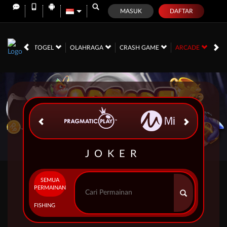
MASUK
DAFTAR
RACE
TOGEL
OLAHRAGA
CRASH GAME
ARCADE
PO
JOKER
SEMUA
PERMAINAN
FISHING