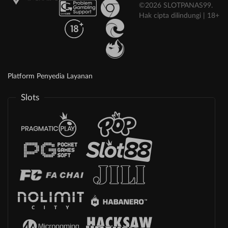
©2026 SLOTPANAS99.
Hak cipta dilindungi | 18+
Platform Penyedia Layanan
Slots