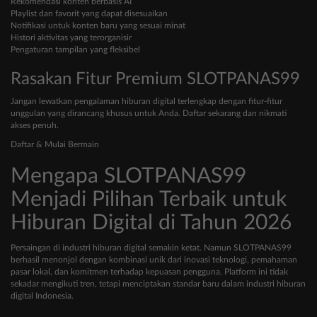
Rekomendasi konten berbasis AI
Playlist dan favorit yang dapat disesuaikan
Notifikasi untuk konten baru yang sesuai minat
Histori aktivitas yang terorganisir
Pengaturan tampilan yang fleksibel
Rasakan Fitur Premium SLOTPANAS99
Jangan lewatkan pengalaman hiburan digital terlengkap dengan fitur-fitur
unggulan yang dirancang khusus untuk Anda. Daftar sekarang dan nikmati
akses penuh.
Daftar & Mulai Bermain
Mengapa SLOTPANAS99
Menjadi Pilihan Terbaik untuk
Hiburan Digital di Tahun 2026
Persaingan di industri hiburan digital semakin ketat. Namun SLOTPANAS99
berhasil menonjol dengan kombinasi unik dari inovasi teknologi, pemahaman
pasar lokal, dan komitmen terhadap kepuasan pengguna. Platform ini tidak
sekadar mengikuti tren, tetapi menciptakan standar baru dalam industri hiburan
digital Indonesia.