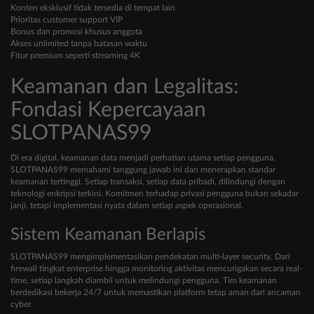
Konten eksklusif tidak tersedia di tempat lain
Prioritas customer support VIP
Bonus dan promosi khusus anggota
Akses unlimited tanpa batasan waktu
Fitur premium seperti streaming 4K
Keamanan dan Legalitas:
Fondasi Kepercayaan
SLOTPANAS99
Di era digital, keamanan data menjadi perhatian utama setiap pengguna.
SLOTPANAS99 memahami tanggung jawab ini dan menerapkan standar
keamanan tertinggi. Setiap transaksi, setiap data pribadi, dilindungi dengan
teknologi enkripsi terkini. Komitmen terhadap privasi pengguna bukan sekadar
janji, tetapi implementasi nyata dalam setiap aspek operasional.
Sistem Keamanan Berlapis
SLOTPANAS99 mengimplementasikan pendekatan multi-layer security. Dari
firewall tingkat enterprise hingga monitoring aktivitas mencurigakan secara real-
time, setiap langkah diambil untuk melindungi pengguna. Tim keamanan
berdedikasi bekerja 24/7 untuk memastikan platform tetap aman dari ancaman
cyber.