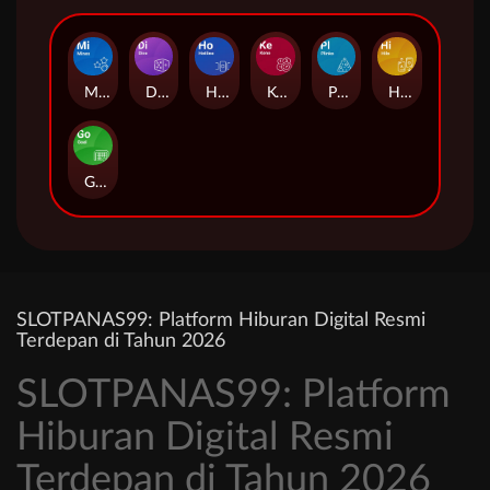
Mines
Dice
Hotline
Keno
Plinko
Hilo
Goal
SLOTPANAS99: Platform Hiburan Digital Resmi
Terdepan di Tahun 2026
SLOTPANAS99: Platform
Hiburan Digital Resmi
Terdepan di Tahun 2026