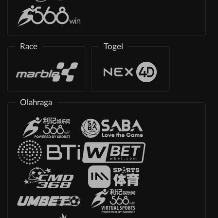
Race
Togel
Olahraga