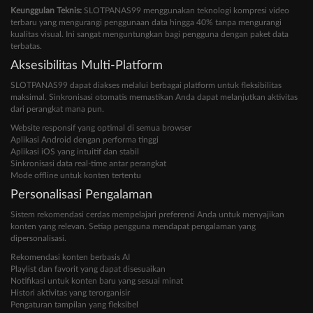
Keunggulan Teknis:
SLOTPANAS99 menggunakan teknologi kompresi video
terbaru yang mengurangi penggunaan data hingga 40% tanpa mengurangi
kualitas visual. Ini sangat menguntungkan bagi pengguna dengan paket data
terbatas.
Aksesibilitas Multi-Platform
SLOTPANAS99 dapat diakses melalui berbagai platform untuk fleksibilitas
maksimal. Sinkronisasi otomatis memastikan Anda dapat melanjutkan aktivitas
dari perangkat mana pun.
Website responsif yang optimal di semua browser
Aplikasi Android dengan performa tinggi
Aplikasi iOS yang intuitif dan stabil
Sinkronisasi data real-time antar perangkat
Mode offline untuk konten tertentu
Personalisasi Pengalaman
Sistem rekomendasi cerdas mempelajari preferensi Anda untuk menyajikan
konten yang relevan. Setiap pengguna mendapat pengalaman yang
dipersonalisasi.
Rekomendasi konten berbasis AI
Playlist dan favorit yang dapat disesuaikan
Notifikasi untuk konten baru yang sesuai minat
Histori aktivitas yang terorganisir
Pengaturan tampilan yang fleksibel