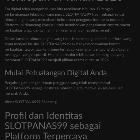
Era digital telah mengubah cara kita menikmati hiburan. Di tengah
perkembangan teknologi yang pesat, SLOTPANAS99 hadir sebagai solusi
hiburan digital yang memahami kebutuhan pengguna Indonesia modern.
Platform ini dirancang khusus untuk memberikan pengalaman entertainment
berkualitas tinggi dengan jaminan keamanan dan legalitas penuh.
Dalam lanskap hiburan digital yang terus berkembang, memilih platform yang
tepat menjadi krusial. SLOTPANAS99 tidak hanya menawarkan konten
berkualitas, tetapi juga komitmen terhadap keamanan pengguna dan layanan
pelanggan yang responsif. Mari kita eksplor lebih dalam tentang apa yang
membuat SLOTPANAS99 menjadi pilihan utama di tahun 2026.
Mulai Petualangan Digital Anda
Bergabunglah dengan ribuan pengguna yang telah mempercayai
SLOTPANAS99 sebagai destinasi hiburan digital mereka. Akses eksklusif
menanti Anda.
Akses SLOTPANAS99 Sekarang
Profil dan Identitas
SLOTPANAS99 sebagai
Platform Terpercaya