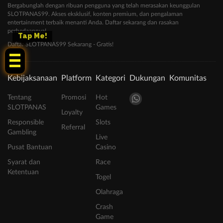
Bergabunglah dengan ribuan pengguna yang telah merasakan keunggulan
SLOTPANAS99. Akses eksklusif, konten premium, dan pengalaman
entertainment terbaik menanti Anda. Daftar sekarang dan rasakan
perbedaannya!
Tap Me!
Daftar SLOTPANAS99 Sekarang - Gratis!
Kebijaksanaan
Platform
Kategori
Dukungan
Komunitas
Tentang
Promosi
Hot
SLOTPANAS
Games
Loyalty
Responsible
Slots
Referral
Gambling
Live
Pusat Bantuan
Casino
Syarat dan
Race
Ketentuan
Togel
Olahraga
Crash
Game