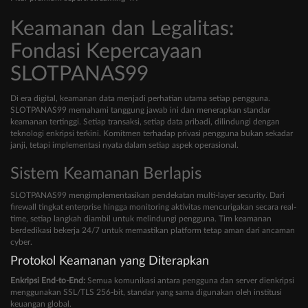
Keamanan dan Legalitas:
Fondasi Kepercayaan
SLOTPANAS99
Di era digital, keamanan data menjadi perhatian utama setiap pengguna.
SLOTPANAS99 memahami tanggung jawab ini dan menerapkan standar
keamanan tertinggi. Setiap transaksi, setiap data pribadi, dilindungi dengan
teknologi enkripsi terkini. Komitmen terhadap privasi pengguna bukan sekadar
janji, tetapi implementasi nyata dalam setiap aspek operasional.
Sistem Keamanan Berlapis
SLOTPANAS99 mengimplementasikan pendekatan multi-layer security. Dari
firewall tingkat enterprise hingga monitoring aktivitas mencurigakan secara real-
time, setiap langkah diambil untuk melindungi pengguna. Tim keamanan
berdedikasi bekerja 24/7 untuk memastikan platform tetap aman dari ancaman
cyber.
Protokol Keamanan yang Diterapkan
Enkripsi End-to-End:
Semua komunikasi antara pengguna dan server dienkripsi
menggunakan SSL/TLS 256-bit, standar yang sama digunakan oleh institusi
keuangan global.