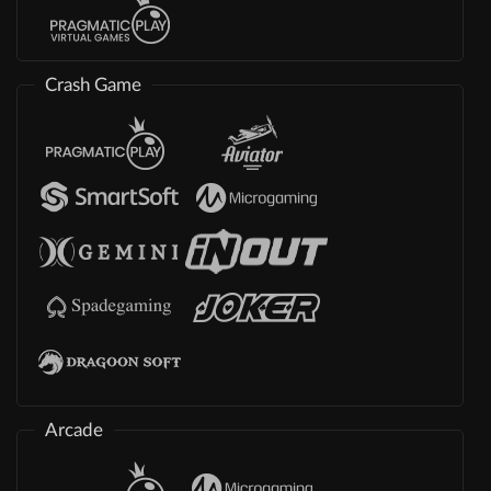
Crash Game
Arcade