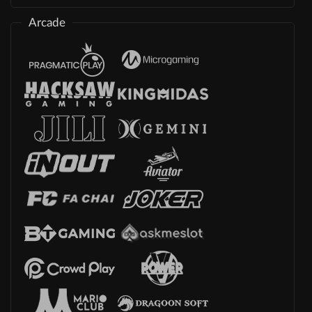
Arcade