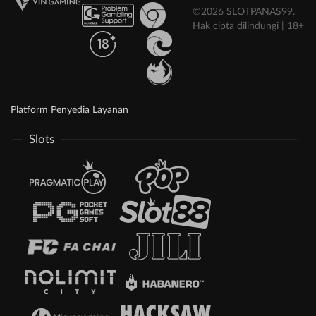
©2026 SLOTPANAS99.
Hak cipta dilindungi | 18+
Platform Penyedia Layanan
Slots