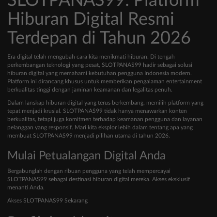
SLOTPANAS99: Platform
Hiburan Digital Resmi
Terdepan di Tahun 2026
Era digital telah mengubah cara kita menikmati hiburan. Di tengah
perkembangan teknologi yang pesat, SLOTPANAS99 hadir sebagai solusi
hiburan digital yang memahami kebutuhan pengguna Indonesia modern.
Platform ini dirancang khusus untuk memberikan pengalaman entertainment
berkualitas tinggi dengan jaminan keamanan dan legalitas penuh.
Dalam lanskap hiburan digital yang terus berkembang, memilih platform yang
tepat menjadi krusial. SLOTPANAS99 tidak hanya menawarkan konten
berkualitas, tetapi juga komitmen terhadap keamanan pengguna dan layanan
pelanggan yang responsif. Mari kita eksplor lebih dalam tentang apa yang
membuat SLOTPANAS99 menjadi pilihan utama di tahun 2026.
Mulai Petualangan Digital Anda
Bergabunglah dengan ribuan pengguna yang telah mempercayai
SLOTPANAS99 sebagai destinasi hiburan digital mereka. Akses eksklusif
menanti Anda.
Akses SLOTPANAS99 Sekarang