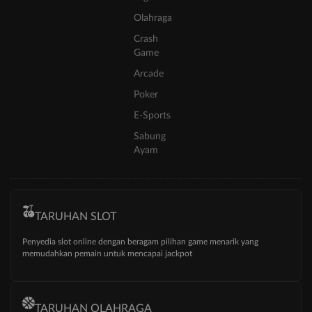
Olahraga
Crash
Game
Arcade
Poker
E-Sports
Sabung
Ayam
TARUHAN SLOT
Penyedia slot online dengan beragam pilihan game menarik yang
memudahkan pemain untuk mencapai jackpot
TARUHAN OLAHRAGA