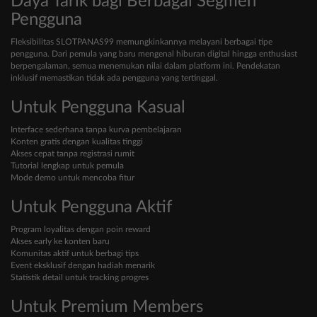
Daya Tarik bagi Berbagai Segmen
Pengguna
Fleksibilitas SLOTPANAS99 memungkinkannya melayani berbagai tipe
pengguna. Dari pemula yang baru mengenal hiburan digital hingga enthusiast
berpengalaman, semua menemukan nilai dalam platform ini. Pendekatan
inklusif memastikan tidak ada pengguna yang tertinggal.
Untuk Pengguna Kasual
Interface sederhana tanpa kurva pembelajaran
Konten gratis dengan kualitas tinggi
Akses cepat tanpa registrasi rumit
Tutorial lengkap untuk pemula
Mode demo untuk mencoba fitur
Untuk Pengguna Aktif
Program loyalitas dengan poin reward
Akses early ke konten baru
Komunitas aktif untuk berbagi tips
Event eksklusif dengan hadiah menarik
Statistik detail untuk tracking progres
Untuk Premium Members