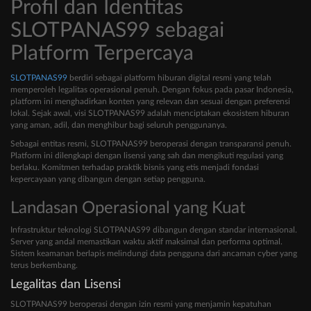
Profil dan Identitas
SLOTPANAS99 sebagai
Platform Terpercaya
SLOTPANAS99
berdiri sebagai platform hiburan digital resmi yang telah
memperoleh legalitas operasional penuh. Dengan fokus pada pasar Indonesia,
platform ini menghadirkan konten yang relevan dan sesuai dengan preferensi
lokal. Sejak awal, visi SLOTPANAS99 adalah menciptakan ekosistem hiburan
yang aman, adil, dan menghibur bagi seluruh penggunanya.
Sebagai entitas resmi, SLOTPANAS99 beroperasi dengan transparansi penuh.
Platform ini dilengkapi dengan lisensi yang sah dan mengikuti regulasi yang
berlaku. Komitmen terhadap praktik bisnis yang etis menjadi fondasi
kepercayaan yang dibangun dengan setiap pengguna.
Landasan Operasional yang Kuat
Infrastruktur teknologi SLOTPANAS99 dibangun dengan standar internasional.
Server yang andal memastikan waktu aktif maksimal dan performa optimal.
Sistem keamanan berlapis melindungi data pengguna dari ancaman cyber yang
terus berkembang.
Legalitas dan Lisensi
SLOTPANAS99 beroperasi dengan izin resmi yang menjamin kepatuhan