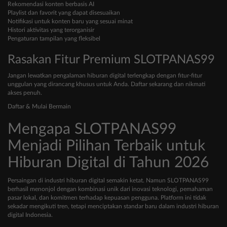
Rekomendasi konten berbasis AI
Playlist dan favorit yang dapat disesuaikan
Notifikasi untuk konten baru yang sesuai minat
Histori aktivitas yang terorganisir
Pengaturan tampilan yang fleksibel
Rasakan Fitur Premium SLOTPANAS99
Jangan lewatkan pengalaman hiburan digital terlengkap dengan fitur-fitur
unggulan yang dirancang khusus untuk Anda. Daftar sekarang dan nikmati
akses penuh.
Daftar & Mulai Bermain
Mengapa SLOTPANAS99
Menjadi Pilihan Terbaik untuk
Hiburan Digital di Tahun 2026
Persaingan di industri hiburan digital semakin ketat. Namun SLOTPANAS99
berhasil menonjol dengan kombinasi unik dari inovasi teknologi, pemahaman
pasar lokal, dan komitmen terhadap kepuasan pengguna. Platform ini tidak
sekadar mengikuti tren, tetapi menciptakan standar baru dalam industri hiburan
digital Indonesia.