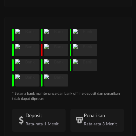
* Selama bank maintenance dan bank offline deposit dan penarikan
tidak dapat diproses
Deposit
Penarikan
Rata-rata 1 Menit
Rata-rata 3 Menit