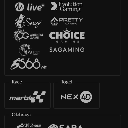
Race
Togel
Olahraga