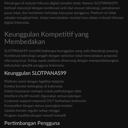
Persaingan di industri hiburan digital semakin ketat. Namun SLOTPANAS99
berhasil menonjol dengan kombinasi unik dari inovasi teknologi, pemahaman
pasar lokal, dan komitmen terhadap kepuasan pengguna. Platform ini tidak
sekadar mengikuti tren, tetapi menciptakan standar baru dalam industri hiburan
digital Indonesia.
Keunggulan Kompetitif yang
Membedakan
SLOTPANAS99 memiliki beberapa keunggulan yang sulit ditandingi pesaing.
Kombinasi teknologi canggih dengan sentuhan lokal menciptakan proposisi
nilai yang kuat. Setiap aspek platform dirancang dengan mempertimbangkan
kebutuhan spesifik pengguna Indonesia.
Keunggulan SLOTPANAS99
Platform resmi dengan legalitas terjamin
Koleksi konten terlengkap di Indonesia
Sistem keamanan berlapis untuk perlindungan data
Interface intuitif mudah digunakan semua kalangan
Customer support responsif 24/7 berbahasa Indonesia
Kompatibel dengan semua perangkat modern
Update konten reguler setiap minggu
Program loyalitas dengan reward menarik
Pertimbangan Pengguna