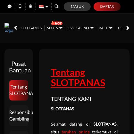
MASUK
DAFTAR
HOT GAMES
SLOTS
LIVE CASINO
RACE
TOGEL
Pusat
Tentang
Bantuan
SLOTPANAS
Tentang
SLOTPANAS
TENTANG KAMI
SLOTPANAS
Responsible
Gambling
Selamat datang di
SLOTPANAS
,
situs
taruhan online
terkemuka di