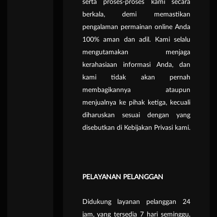
serta proses-proses kami secara
berkala, demi memastikan
pengalaman permainan online Anda
100% aman dan adil. Kami selalu
mengutamakan menjaga
kerahasiaan informasi Anda, dan
kami tidak akan pernah
membagikannya ataupun
menjualnya ke pihak ketiga, kecuali
diharuskan sesuai dengan yang
disebutkan di Kebijakan Privasi kami.
PELAYANAN PELANGGAN
Didukung layanan pelanggan 24
jam, yang tersedia 7 hari seminggu,